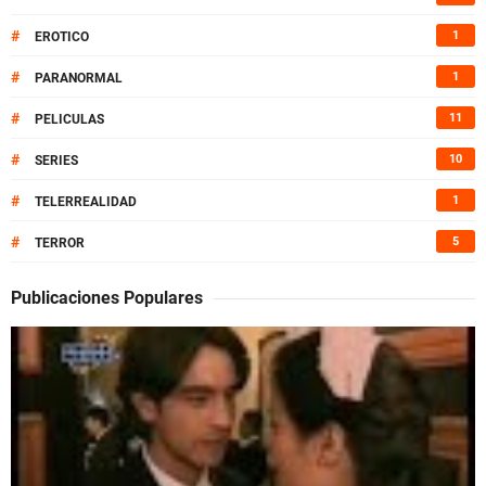
#
1
EROTICO
#
1
PARANORMAL
#
11
PELICULAS
#
10
SERIES
#
1
TELERREALIDAD
#
5
TERROR
Publicaciones Populares
J
u
a
n
y
J
a