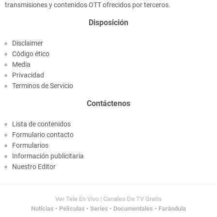
transmisiones y contenidos OTT ofrecidos por terceros.
Disposición
Disclaimer
Código ético
Media
Privacidad
Terminos de Servicio
El Conjuro 4 Película Completa en Español Latino
Contáctenos
Lista de contenidos
Formulario contacto
Formularios
Información publicitaria
Nuestro Editor
Los Simpsons: La Película. ¿Donde Ver?
Ver Tele En Vivo | Canales De TV Gratis
Noticias • Películas • Series • Documentales • Farándula