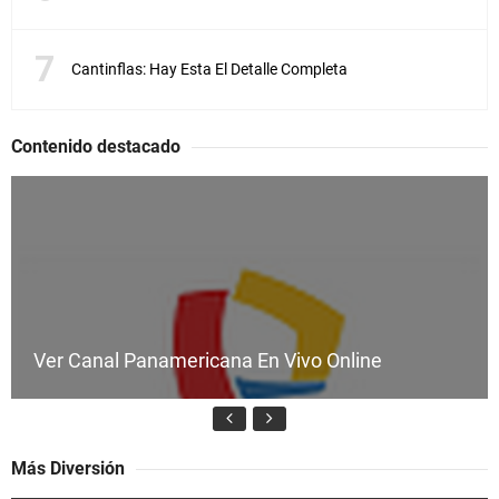
A
l
i
a
Cantinflas: Hay Esta El Detalle Completa
s
e
l
Contenido destacado
D
i
a
b
l
o
,
u
n
j
Ver Canal Panamericana En Vivo Online
o
v
e
n
l
Más Diversión
a
d