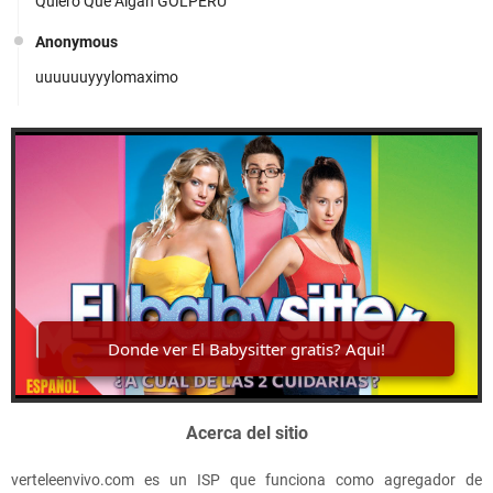
Quiero Que Aigan GOLPERU
u
e
Ver Canal Televid En Vivo Online Gratis
Anonymous
t
r
uuuuuuyyylomaximo
a
b
a
j
a
p
a
r
Ver Canal Teleantioquia En Vivo Online
a
u
n
a
o
r
g
a
.
Acerca del sitio
.
.
El Caballero de los Siete Reinos HBO
verteleenvivo.com es un ISP que funciona como agregador de