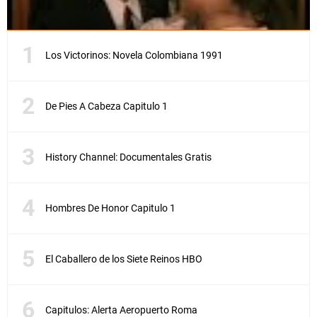
e
s
r
o
Los Victorinos: Novela Colombiana 1991
b
a
n
u
De Pies A Cabeza Capitulo 1
n
c
u
History Channel: Documentales Gratis
a
d
r
o
Hombres De Honor Capitulo 1
d
e
B
o
El Caballero de los Siete Reinos HBO
t
e
r
o
Capitulos: Alerta Aeropuerto Roma