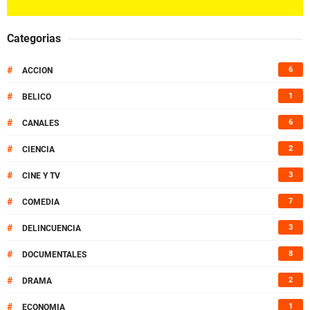
Categorias
#
6
ACCION
#
1
BELICO
#
6
CANALES
#
2
CIENCIA
#
3
CINE Y TV
#
7
COMEDIA
#
3
DELINCUENCIA
#
8
DOCUMENTALES
#
2
DRAMA
#
1
ECONOMIA