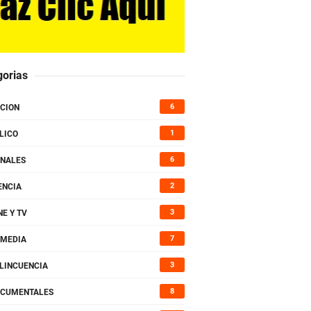
gorias
6
CION
1
LICO
6
NALES
2
ENCIA
3
NE Y TV
7
MEDIA
3
LINCUENCIA
8
CUMENTALES