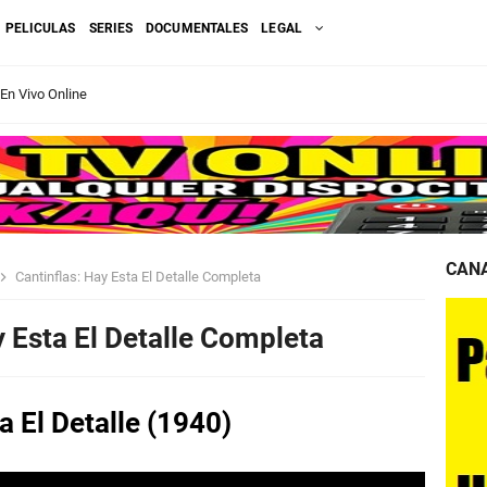
PELICULAS
SERIES
DOCUMENTALES
LEGAL
 En Vivo Online
te Reinos HBO
ompleta en Español Latino
ula. ¿Donde Ver?
En Vivo Gratis
CANA
Cantinflas: Hay Esta El Detalle Completa
 En Español
y Esta El Detalle Completa
r Online
a El Detalle (1940)
2024