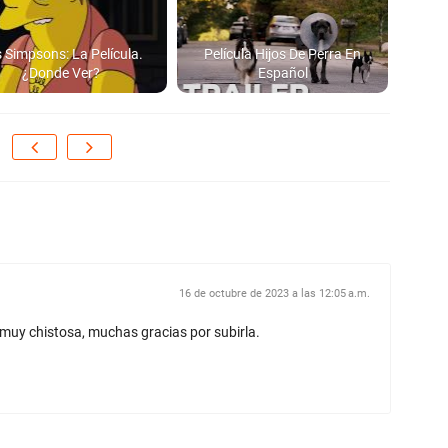
El
H
 Simpsons: La Película.
Película Hijos De Perra En
¿Donde Ver?
Español
El
en
16 de octubre de 2023 a las 12:05 a.m.
 muy chistosa, muchas gracias por subirla.
Lo
¿