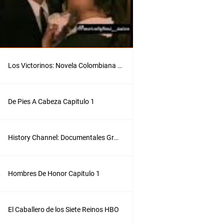
J
a
m
e
s
r
o
Los Victorinos: Novela Colombiana 1991
b
a
n
u
De Pies A Cabeza Capitulo 1
n
c
u
History Channel: Documentales Gratis
a
d
r
o
Hombres De Honor Capitulo 1
d
e
B
o
El Caballero de los Siete Reinos HBO
t
e