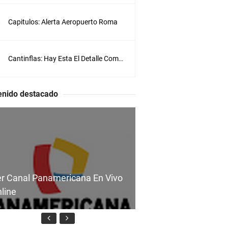
r
o
Capitulos: Alerta Aeropuerto Roma
A
l
i
a
Cantinflas: Hay Esta El Detalle Completa
s
e
l
enido destacado
D
i
a
b
l
o
,
u
n
r Canal Panamericana En Vivo
j
line
o
v
e
n