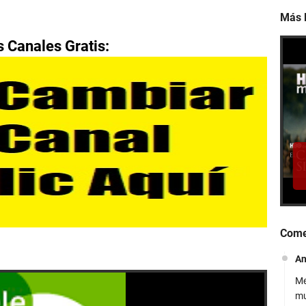
Más 
 Canales Gratis:
Ve
Gr
Ve
In
Come
A
Me
mu