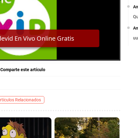
A
Ve
Qu
Gr
A
uu
Comparte este artículo
Ve
On
rtículos Relacionados