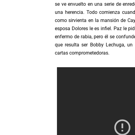
se ve envuelto en una serie de enred
De Pies A Cabeza Capitu
una herencia. Todo comienza cuando
como sirvienta en la mansión de Cay
Hombres De Honor Capi
esposa Dolores le es infiel. Paz le pi
enfermo de rabia, pero él se confund
Porque Diablos Capitul
que resulta ser Bobby Lechuga, un 
cartas comprometedoras.
Cantinflas: Hay Esta El 
Ver Canal Panamericana
Ver Canal Eureka En Viv
Ver Canal Capital En Viv
Ver Canal Televid En Viv