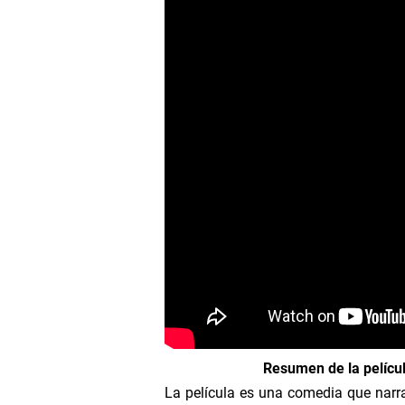
Pelicula: Prisionero De
Donde ver El Babysitter 
The Big Combo - Agente
Comando Elite: Tempora
Evasion fiscal: Documen
Pelicula: La hija del Ca
La Señora del Oriente E
Pelicula: El Barco De L
Resumen de la película
Amor Letal: Pelicula Co
La película es una comedia que narr