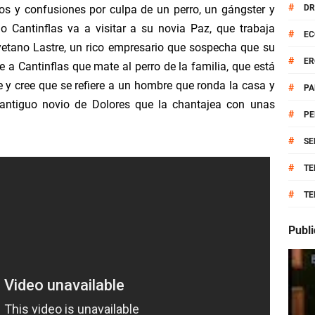
#
os y confusiones por culpa de un perro, un gángster y
D
lo 1
 Cantinflas va a visitar a su novia Paz, que trabaja
#
EC
etano Lastre, un rico empresario que sospecha que su
tulo 1
#
ER
de a Cantinflas que mate al perro de la familia, que está
e y cree que se refiere a un hombre que ronda la casa y
#
P
o 1 Completo
antiguo novio de Dolores que la chantajea con unas
#
PE
Detalle Completa
#
SE
 En Vivo Online
#
TE
#
TE
o Online Gratis
Publ
o Por Internet
o Online Gratis