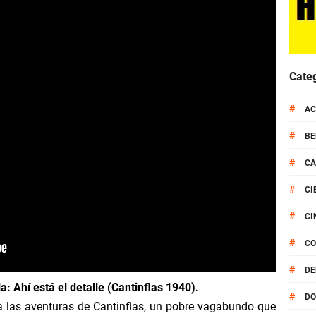
l Demonio
gratis? Aqui!
Cate
 especial 1955
#
AC
da 1 capitulo 1
#
BE
tal en español
#
CA
po Mayor
#
CI
#
CI
xpress 1989
#
CO
a Muerte
#
DE
: Ahí está el detalle (Cantinflas 1940).
mpleta
#
DO
a las aventuras de Cantinflas, un pobre vagabundo que