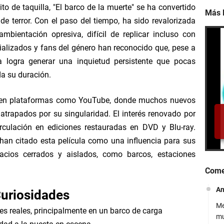
 de taquilla, "El barco de la muerte" se ha convertido
Más 
de terror. Con el paso del tiempo, ha sido revalorizada
mbientación opresiva, difícil de replicar incluso con
ializados y fans del género han reconocido que, pese a
Ve
a logra generar una inquietud persistente que pocas
Gr
da su duración.
e en plataformas como YouTube, donde muchos nuevos
trapados por su singularidad. El interés renovado por
irculación en ediciones restauradas en DVD y Blu-ray.
han citado esta película como una influencia para sus
Ve
cios cerrados y aislados, como barcos, estaciones
In
Come
A
uriosidades
Me
nes reales, principalmente en un barco de carga
mu