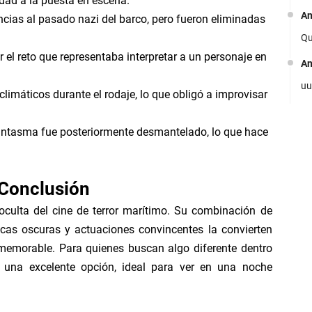
idad a la puesta en escena.
A
encias al pasado nazi del barco, pero fueron eliminadas
Ve
Qu
Gr
 el reto que representaba interpretar a un personaje en
A
uu
limáticos durante el rodaje, lo que obligó a improvisar
fantasma fue posteriormente desmantelado, lo que hace
Ve
Conclusión
On
oculta del cine de terror marítimo. Su combinación de
óricas oscuras y actuaciones convincentes la convierten
memorable. Para quienes buscan algo diferente dentro
ta una excelente opción, ideal para ver en una noche