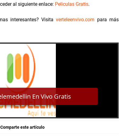
El
cceder al siguiente enlace:
Peliculas Gratis
.
H
mas interesantes? Visita
verteleenvivo.com
para más
El
en
Lo
Comparte este artículo
¿