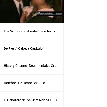
J
a
m
e
s
r
o
Los Victorinos: Novela Colombiana 1991
b
a
n
u
De Pies A Cabeza Capitulo 1
n
c
u
History Channel: Documentales Gratis
a
d
r
o
Hombres De Honor Capitulo 1
d
e
B
o
El Caballero de los Siete Reinos HBO
t
e