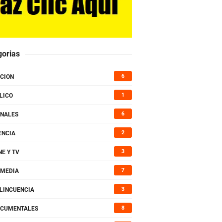
gorias
6
CION
1
LICO
6
NALES
2
ENCIA
3
NE Y TV
7
MEDIA
3
LINCUENCIA
8
CUMENTALES