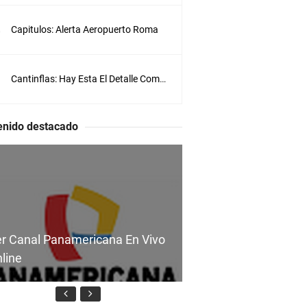
r
o
Capitulos: Alerta Aeropuerto Roma
A
l
i
a
Cantinflas: Hay Esta El Detalle Completa
s
e
l
enido destacado
D
i
a
b
l
o
,
u
n
r Canal Panamericana En Vivo
j
line
o
v
e
n