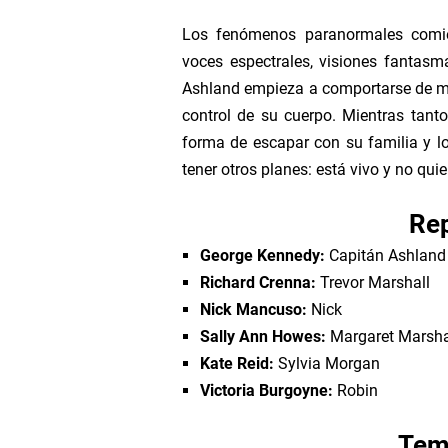
Los fenómenos paranormales comien
voces espectrales, visiones fantasm
Ashland empieza a comportarse de m
control de su cuerpo. Mientras tant
forma de escapar con su familia y lo
tener otros planes: está vivo y no qui
Rep
George Kennedy:
Capitán Ashland
Richard Crenna:
Trevor Marshall
Nick Mancuso:
Nick
Sally Ann Howes:
Margaret Marsha
Kate Reid:
Sylvia Morgan
Victoria Burgoyne:
Robin
Temá