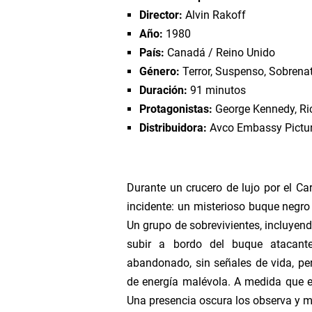
Director:
Alvin Rakoff
Amor Letal: Pelicula Co
Año:
1980
País:
Canadá / Reino Unido
De Pies A Cabeza Capitu
Género:
Terror, Suspenso, Sobrena
Hombres De Honor Capi
Duración:
91 minutos
Protagonistas:
George Kennedy, Ri
Porque Diablos Capitul
Distribuidora:
Avco Embassy Pictu
Cantinflas: Hay Esta El 
Durante un crucero de lujo por el Car
Ver Canal Panamericana
incidente: un misterioso buque negro
Un grupo de sobrevivientes, incluyendo
Ver Canal Eureka En Viv
subir a bordo del buque atacant
abandonado, sin señales de vida, pe
Ver Canal Capital En Viv
de energía malévola. A medida que e
Una presencia oscura los observa y 
Ver Canal Televid En Viv