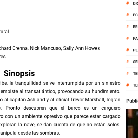
#
D
mpleta
#
EC
lo 1
#
ER
tural
#
P
tulo 1
chard Crenna, Nick Mancuso, Sally Ann Howes
#
PE
o 1 Completo
res
#
SE
Detalle Completa
Sinopsis
#
TE
ibe, la tranquilidad se ve interrumpida por un siniestro
#
TE
 En Vivo Online
 embiste al transatlántico, provocando su hundimiento.
 al capitán Ashland y al oficial Trevor Marshall, logran
Publ
o Online Gratis
e. Pronto descubren que el barco es un carguero
ro con un ambiente opresivo que parece estar cargado
o Por Internet
xploran la nave, se dan cuenta de que no están solos.
manipula desde las sombras.
o Online Gratis