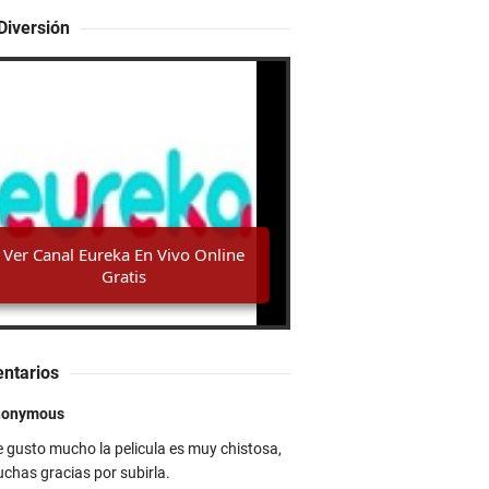
l
Diversión
a
d
r
ó
r Canal Eureka En Vivo Online
n
d
atis
e
o
b
r
a
s
d
e
a
r Canal Capital En Vivo Por
r
ternet
t
ntarios
e
y
nonymous
j
o
 gusto mucho la pelicula es muy chistosa,
y
chas gracias por subirla.
a