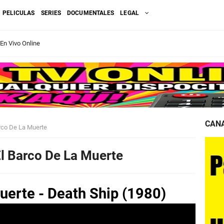
PELICULAS
SERIES
DOCUMENTALES
LEGAL
 En Vivo Online
te Reinos HBO
ompleta en Español Latino
ula. ¿Donde Ver?
CANA
arco De La Muerte
En Vivo Gratis
El Barco De La Muerte
 En Español
muerte - Death Ship (1980)
r Online